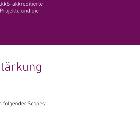
AkkS-akkreditierte
 Projekte und die
stärkung
 folgender Scopes: