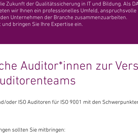
die Zukunft der Qualitätssicherung in IT und Bildung. Als D
bieten wir Ihnen ein professionelles Umfeld, anspruchsvolle
renden Unternehmen der Branche zusammenzuarbeiten.
 und bringen Sie Ihre Expertise ein.
iche Auditor*innen zur Ver
uditorenteams
d/oder ISO Auditoren für ISO 9001 mit den Schwerpunkten
gen sollten Sie mitbringen: