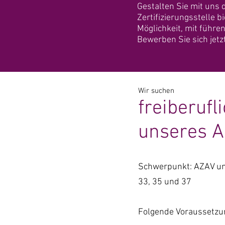
Gestalten Sie mit uns 
Zertifizierungsstelle 
Möglichkeit, mit füh
Bewerben Sie sich jetzt
Wir suchen
freiberufl
unseres A
Schwerpunkt: AZAV un
33, 35 und 37
Folgende Voraussetzun