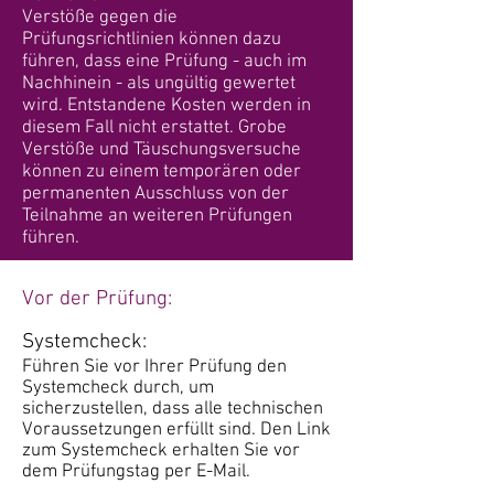
Verstöße gegen die
Prüfungsrichtlinien können dazu
führen, dass eine Prüfung - auch im
Nachhinein - als ungültig gewertet
wird. Entstandene Kosten werden in
diesem Fall nicht erstattet. Grobe
Verstöße und Täuschungsversuche
können zu einem temporären oder
permanenten Ausschluss von der
Teilnahme an weiteren Prüfungen
führen.
​V
or der Prüfung:
Systemcheck:
Führen Sie vor Ihrer Prüfung den
Systemcheck durch, um
sicherzustellen, dass alle technischen
Voraussetzungen erfüllt sind. Den Link
zum Systemcheck erhalten Sie vor
dem Prüfungstag per E-Mail.