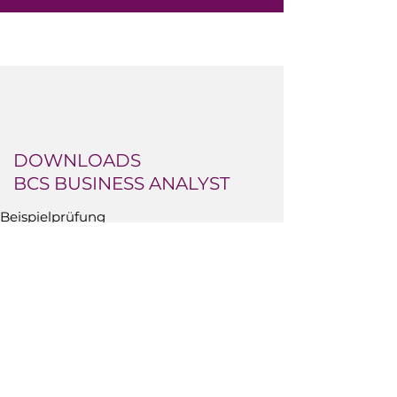
DOWNLOADS
BCS BUSINESS ANALYST
Beispielprüfung
Download des Syllabus
Cert-IT GmbH