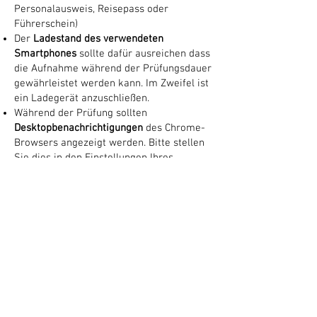
Personalausweis, Reisepass oder
Führerschein)
Der
Ladestand des verwendeten
Smartphones
sollte dafür ausreichen dass
die Aufnahme während der Prüfungsdauer
gewährleistet werden kann. Im Zweifel ist
ein Ladegerät anzuschließen.
Während der Prüfung sollten
Desktopbenachrichtigungen
des Chrome-
Browsers angezeigt werden. Bitte stellen
Sie dies in den Einstellungen Ihres
Betriebssystems sicher (es sollte also z.B.
unter Windows eine Ausnahme für "Bitte
nicht stören" hinzugefügt werden oder der
"Bitte nicht stören"-Modus während der
Prüfung deaktiviert sein. )
Benachrichtigungen sind erforderlich um
Ihnen während der Prüfung einen Hinweis
anzuzeigen, falls Kamerastreams,
Desktopsharing oder Mikrofone nicht
korrekt funktionieren.